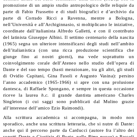
promozione di un ampio studio antropologico delle reliquie da
parte di Fabio Frassetto e di studi biografici e d’archivio da
parte di Corrado Ricci a Ravenna, mentre a Bologna,
nell’Università e all’Archiginnasio, si moltiplicano le iniziative,
coordinate dall’italianista Alfredo Galletti, e con il contributo
del latinista Giuseppe Albini. Il settimo centenario della nascita
(1965) segna un ulteriore intensificarsi degli studi nell’ambito
dell’italianistica (con una ricca produzione scientifica che
giunge fino ai nostri giorni), ma vede soprattutto un
coinvolgimento corale dell’Ateneo nello studio dell’opera di
Dante e del suo tempo (basti menzionare, tra gli altri, gli studi
di Ovidio Capitani, Gina Fasoli e Augusto Vasina): persino
l’anno accademico (1965-1966) si apre con una prolusione
dantesca, di Raffaele Spongano, e sempre in questa occasione
riceve la laurea
h.c.
il grande dantista americano Charles
Singleton (i cui saggi sono pubblicati dal Mulino grazie
all’interesse dell’amico Ezio Raimondi).
Alla scrittura accademica si accompagna, in modo non
sporadico, anche una scrittura letteraria, che si nutre di Dante:
anche qui il percorso parte da Carducci (autore fra l’altro dei
sonetti
Dante
e
Giustizia di Poeta
, nelle
Rime nuove
) e Pascoli