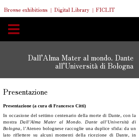
Skip
Skip
Quick
Browse exhibitions
Digital Library
FICLIT
to
Links
to
content
navigation
Dall’Alma Mater al mondo. Dante
all’Università di Bologna
Presentazione
Presentazione (a cura di Francesco Citti)
In occasione del settimo centenario della morte di Dante, con la
mostra
Dall’Alma Mater al Mondo. Dante all’Università di
Bologna
, l’Ateneo bolognese raccoglie una duplice sfida: da un
lato riflettere su alcuni momenti della ricezione di Dante, in