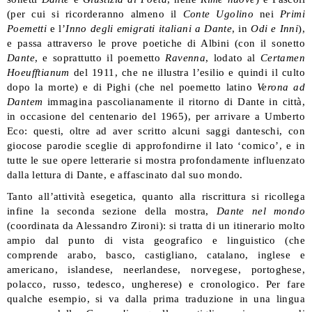
(per cui si ricorderanno almeno il
Conte Ugolino
nei
Primi
Poemetti
e l’
Inno degli emigrati italiani a Dante
, in
Odi e Inni
),
e passa attraverso le prove poetiche di Albini (con il sonetto
Dante
, e soprattutto il poemetto
Ravenna
, lodato al
Certamen
Hoeufftianum
del 1911, che ne illustra l’esilio e quindi il culto
dopo la morte) e di Pighi (che nel poemetto latino
Verona ad
Dantem
immagina pascolianamente il ritorno di Dante in città,
in occasione del centenario del 1965), per arrivare a Umberto
Eco: questi, oltre ad aver scritto alcuni saggi danteschi, con
giocose parodie sceglie di approfondirne il lato ‘comico’, e in
tutte le sue opere letterarie si mostra profondamente influenzato
dalla lettura di Dante, e affascinato dal suo mondo.
Tanto all’attività esegetica, quanto alla riscrittura si ricollega
infine la seconda sezione della mostra,
Dante nel mondo
(coordinata da Alessandro Zironi): si tratta di un itinerario molto
ampio dal punto di vista geografico e linguistico (che
comprende arabo, basco, castigliano, catalano, inglese e
americano, islandese, neerlandese, norvegese, portoghese,
polacco, russo, tedesco, ungherese) e cronologico. Per fare
qualche esempio, si va dalla prima traduzione in una lingua