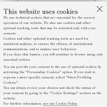
through the poetic tests of Albini and Pighi, to arrive at Umberto
This website uses cookies
Eco.
Finally, the second section of the exhibition,
Dante nel mondo
We use technical cookies that are essential for the correct
(coordinated by Alessandro Zironi), deals with a very broad
operation of our website. We also use cookies and other
itinerary from a geographical, linguistic and chronological point
optional tracking tools that may be activated only with your
of view.
consent.
Cookies and other optional tracking tools are used for
Dutiful thanks go to the numerous material Lenders, to the
statistical analysis, to ensure the efficacy of institutional
University, to the Departments of Classical and Italian Philology
communications, and to analyse user behaviour.
and of Modern Languages, Literatures and Cultures, which have
If you close this banner, you will continue to browse using only
included the exhibition and catalog in their Projects of
essential cookies.
Excellence, to the Scientific Committee, and to the entire staff,
who contributed to the realization of the exhibition.
You can provide your consent to the use of optional cookies by
activating the “Personalise Cookies” option. If you wish to
express a more specific consent, select “Show Profiling
Prev. Page
Next Page
Cookies”.
You can always review your choices and check the status of
your consent by going to the “Cookie Settings” section on the
website.
Mostre Virtuali FICLIT
For further information,
see our Cookie Policy
.
Privacy Policy
Legal Notes
Github
-
-