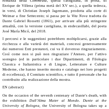
romanza della
Commedia
, quella castigliana, in prosa, di
Enrique de Villena (prima metà del XV sec.), a quella tedesca,
in versi, di Christian Joseph Jagemann, prodotta alla corte di
Weimar a fine Settecento; si passa per la
Vita Nova
tradotta da
Dante Gabriel Rossetti (1861), per arrivare alla più stringente
attualità, con la versione castigliana, in endecasillabi, del poeta
José María Micó, del 2018.
I percorsi e le suggestioni potrebbero moltiplicarsi, grazie alla
ricchezza e alla varietà dei materiali, concessi generosamente
dai numerosi Enti prestatori, cui va il doveroso ringraziamento.
Così come non si può non ringraziare l’Ateneo, per l’attivo
sostegno (ed in particolare i due Dipartimenti, di Filologia
Classica e Italianistica e di Lingue, Letterature e Culture
Moderne, che hanno inserito mostra e catalogo nei loro progetti
di eccellenza), il Comitato scientifico, e tutto il personale che ha
contribuito alla realizzazione della mostra.
EN (abstract)
On the occasion of the seventh centenary of Dante's death, with
the exhibition
Dall’Alma Mater al Mondo. Dante at the
University of Bologna,
the University of Bologna takes up a