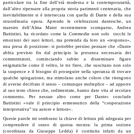
particolare tra la fine dell’età moderna e la contemporaneità,
dall’altro ripensare alla propria storia parimenti centenaria, che
inevitabilmente si è intersecata con quella di Dante e della sua
straordinaria opera. Aprendo le celebrazioni dantesche, un
maestro dell’Alma Mater recentemente scomparso, Andrea
Battistini, ha ricordato come la
Commedia
non solo tocchi le
emozioni dei suoi lettori, ma pretenda da loro un «responso»,
una presa di posizione: si potrebbe persino pensare che «Dante
abbia previsto fin dal principio la presenza necessaria dei
commentatori, cominciando subito a disseminare figure
enigmatiche come il veltro, le tre fiere, che suscitano non solo
la suspence e il bisogno di proseguire nella speranza di trovare
qualche spiegazione, ma stimolano anche coloro che ritengono
di averne decifrato il senso – comunque molteplice – ad apporre
al suo testo chiose che, sedimentate, hanno dato vita al secolare
commento. Per nessun altro come per Dante» conclude
Battistini «vale il principio ermeneutico della “cooperazione
interpretativa” tra autore e lettore».
Queste parole mi sembrano la chiave di lettura più adeguata per
comprendere il senso di questa mostra: la prima sezione
(coordinata da Giuseppe Ledda) è costituita infatti da un