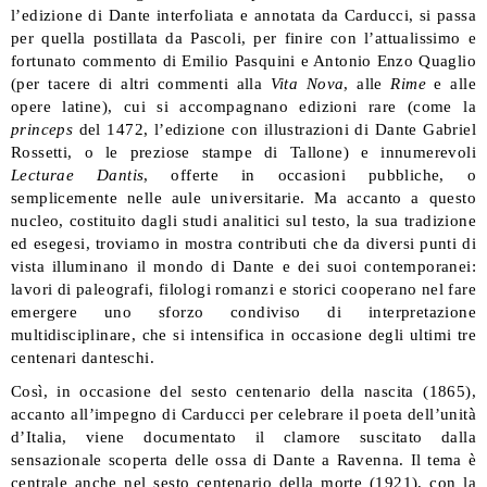
l’edizione di Dante interfoliata e annotata da Carducci, si passa
per quella postillata da Pascoli, per finire con l’attualissimo e
fortunato commento di Emilio Pasquini e Antonio Enzo Quaglio
(per tacere di altri commenti alla
Vita Nova
, alle
Rime
e alle
opere latine), cui si accompagnano edizioni rare (come la
princeps
del 1472, l’edizione con illustrazioni di Dante Gabriel
Rossetti, o le preziose stampe di Tallone) e innumerevoli
Lecturae Dantis
, offerte in occasioni pubbliche, o
semplicemente nelle aule universitarie. Ma accanto a questo
nucleo, costituito dagli studi analitici sul testo, la sua tradizione
ed esegesi, troviamo in mostra contributi che da diversi punti di
vista illuminano il mondo di Dante e dei suoi contemporanei:
lavori di paleografi, filologi romanzi e storici cooperano nel fare
emergere uno sforzo condiviso di interpretazione
multidisciplinare, che si intensifica in occasione degli ultimi tre
centenari danteschi.
Così, in occasione del sesto centenario della nascita (1865),
accanto all’impegno di Carducci per celebrare il poeta dell’unità
d’Italia, viene documentato il clamore suscitato dalla
sensazionale scoperta delle ossa di Dante a Ravenna. Il tema è
centrale anche nel sesto centenario della morte (1921), con la