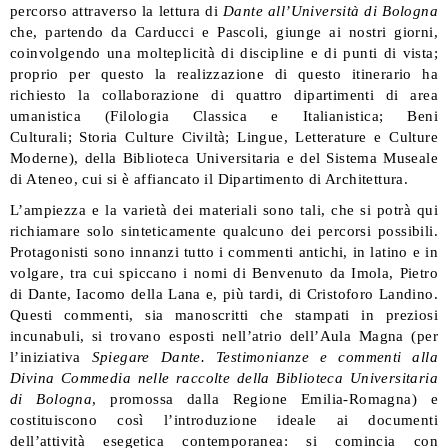
percorso attraverso la lettura di
Dante all’Università di Bologna
che, partendo da Carducci e Pascoli, giunge ai nostri giorni,
coinvolgendo una molteplicità di discipline e di punti di vista;
proprio per questo la realizzazione di questo itinerario ha
richiesto la collaborazione di quattro dipartimenti di area
umanistica (Filologia Classica e Italianistica; Beni
Culturali; Storia Culture Civiltà; Lingue, Letterature e Culture
Moderne), della Biblioteca Universitaria e del Sistema Museale
di Ateneo, cui si è affiancato il Dipartimento di Architettura.
L’ampiezza e la varietà dei materiali sono tali, che si potrà qui
richiamare solo sinteticamente qualcuno dei percorsi possibili.
Protagonisti sono innanzi tutto i commenti antichi, in latino e in
volgare, tra cui spiccano i nomi di Benvenuto da Imola, Pietro
di Dante, Iacomo della Lana e, più tardi, di Cristoforo Landino.
Questi commenti, sia manoscritti che stampati in preziosi
incunabuli, si trovano esposti nell’atrio dell’Aula Magna (per
l’iniziativa
Spiegare Dante. Testimonianze e commenti alla
Divina Commedia nelle raccolte della Biblioteca Universitaria
di Bologna
, promossa dalla Regione Emilia-Romagna) e
costituiscono così l’introduzione ideale ai documenti
dell’attività esegetica contemporanea: si comincia con