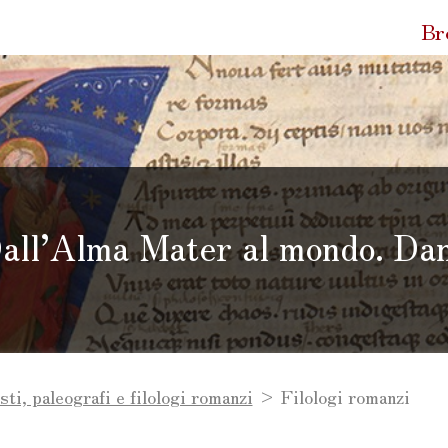
Quic
Br
Link
all’Alma Mater al mondo. Dan
r al mondo. Dante all’Università di Bologna
sti, paleografi e filologi romanzi
> Filologi romanzi