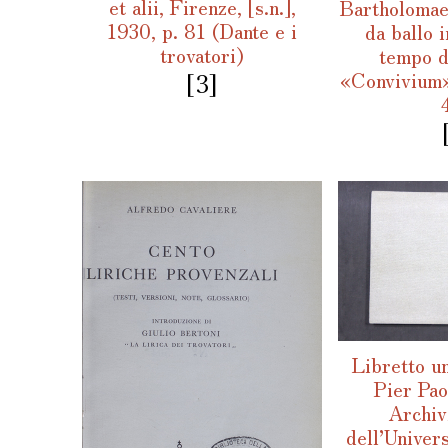
et alii, Firenze, [s.n.],
Bartholomae
1930, p. 81 (Dante e i
da ballo 
trovatori)
tempo d
«Convivium»
[3]
Libretto un
Pier Pao
Archiv
dell’Univer