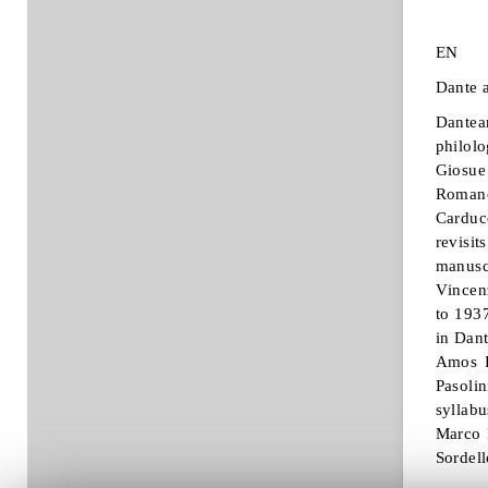
EN
Dante 
Dantea
philolo
Giosu
e
Roman
Carducc
revisi
manuscr
Vincen
to 193
in Dan
Amos P
Pasolin
syllab
Marco 
Sordell