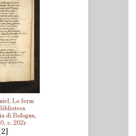
niel, Lo ferm
Biblioteca
ia di Bologna,
0, c. 202r
[2]