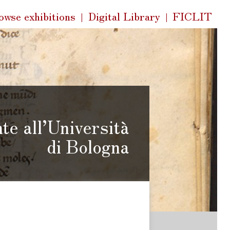
k
owse exhibitions
Digital Library
FICLIT
s
te all’Università
di Bologna