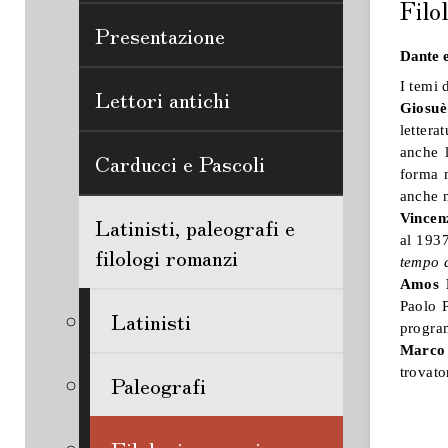
Filo
Presentazione
Dante e
I temi 
Lettori antichi
Giosuè
lettera
anche l
Carducci e Pascoli
forma m
anche 
Vincen
Latinisti, paleografi e
al 193
filologi romanzi
tempo 
Amos 
Paolo P
Latinisti
progr
Marco
trovato
Paleografi