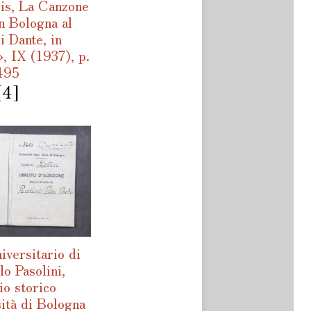
is, La Canzone
in Bologna al
i Dante, in
, IX (1937), p.
495
[4]
iversitario di
lo Pasolini,
io storico
sità di Bologna