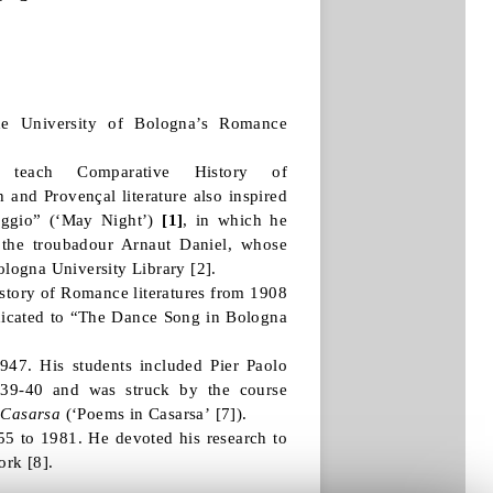
e University of Bologna’s Romance
 teach Comparative History of
 and Provençal literature also inspired
ggio
” (‘May Night’)
[1]
, in which he
the troubadour Arnaut Daniel, whose
ologna University Library
[2]
.
istory
of Romance literatures
from 1908
dicated
to
“The Dance Song in Bologna
947.
His students included
Pier Paolo
939-40 and was struck by the course
a
Casarsa
(‘Poems in
Casarsa
’
[
7
]
).
5 to 1981. He devoted his research to
work
[
8
]
.