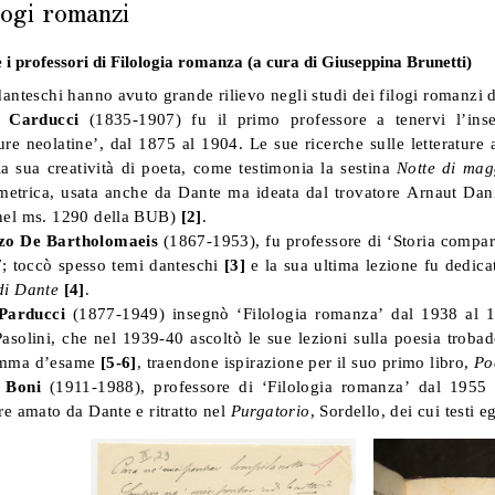
logi romanzi
 i professori di Filologia romanza (a cura di Giuseppina Brunetti)
danteschi hanno avuto grande rilievo negli studi dei filogi romanzi 
 Carducci
(1835-1907) fu il primo professore a tenervi l’ins
ture neolatine’, dal 1875 al 1904. Le sue ricerche sulle letterature
a sua creatività di poeta, come testimonia la sestina
Notte di mag
etrica, usata anche da Dante ma ideata dal trovatore Arnaut Danie
nel ms. 1290 della BUB)
[2]
.
zo De Bartholomaeis
(1867-1953), fu professore di ‘Storia compara
7; toccò spesso temi danteschi
[3]
e la sua ultima lezione fu dedic
di Dante
[4]
.
Parducci
(1877-1949) insegnò ‘Filologia romanza’ dal 1938 al 19
asolini, che nel 1939-40 ascoltò le sue lezioni sulla poesia trobad
amma d’esame
[5-6]
, traendone ispirazione per il suo primo libro,
Po
 Boni
(1911-1988), professore di ‘Filologia romanza’ dal 1955 
re amato da Dante e ritratto nel
Purgatorio
, Sordello, dei cui testi e