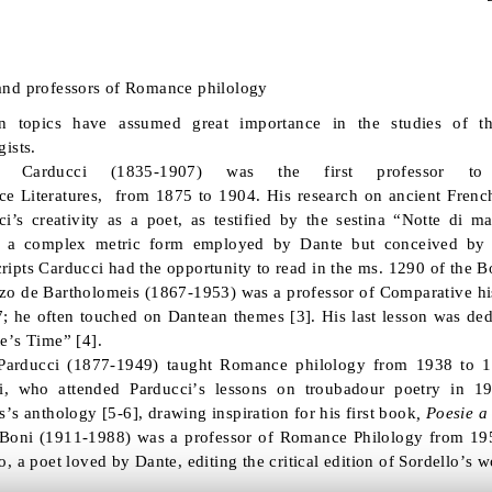
and professors of Romance philology
n
topics have assumed great importance
in
the studies of
th
gists.
Carducci
(1835-1907)
was the first professor
to
ce
Literatures,
from
1875 to 1904.
His research on ancient French
i’s creativity as a poet, as testified by the sestina “Notte di
ma
ts a complex metric form employed by Dante but conceived by 
ipts Carducci had the opportunity to read
in the
ms
.
1290 of the B
zo de
Bartholomeis
(1867-1953) was
a professor of Comparative h
7
;
he often touched
on
Dantean
themes
[3]
. His last lesson was de
te’s Time”
[4]
.
arducci
(1877-1949) taught Romance philology
from 1938 to 1
i
, who attended
Parducci’s lessons on troubadour poetry in 1
us’s anthology
[5-6]
,
drawing inspiration for his first book
,
Poesie
Boni
(1911-1988)
was a professor of
Romance Philology
from
195
o, a poet loved by Dante, editing the critical edition of Sordello’s 