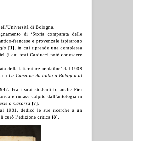
dell’Università di Bologna.
egnamento di ‘Storia comparata delle
 antico-francese e provenzale ispirarono
gio
[1]
, in cui riprende una complessa
l (i cui testi Carducci poté conoscere
ta delle letterature neolatine’ dal 1908
ata a
La Canzone da ballo a Bologna al
47. Fra i suoi studenti fu anche Pier
orica e rimase colpito dall’antologia in
esie a Casarsa
[7]
.
al 1981, dedicò le sue ricerche a un
gli curò l’edizione critica
[8]
.