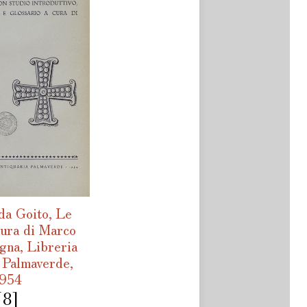
da Goito, Le
cura di Marco
gna, Libreria
a Palmaverde,
954
[8]