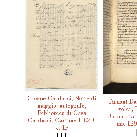
Giosue Carducci, Notte di
Arnaut Da
maggio, autografo,
voler, 
Biblioteca di Casa
Universitar
Carducci, Cartone III.29,
ms. 129
c. 1r
[1]