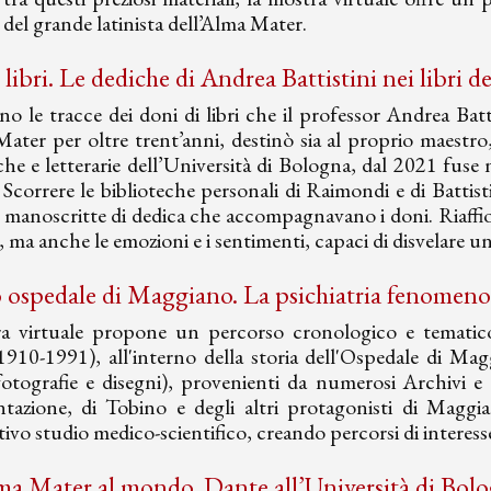
 del grande latinista dell’Alma Mater.
 libri. Le dediche di Andrea Battistini nei libri
o le tracce dei doni di libri che il professor Andrea Batt
Mater per oltre trent’anni, destinò sia al proprio maestro,
he e letterarie dell’Università di Bologna, dal 2021 fuse
Scorrere le biblioteche personali di Raimondi e di Battisti
e manoscritte di dedica che accompagnavano i doni. Riaffior
i, ma anche le emozioni e i sentimenti, capaci di disvelare 
ro ospedale di Maggiano. La psichiatria fenomen
a virtuale propone un percorso cronologico e tematico su
910-1991), all'interno della storia dell'Ospedale di Magg
 fotografie e disegni), provenienti da numerosi Archivi e 
tazione, di Tobino e degli altri protagonisti di Maggiano
tivo studio medico-scientifico, creando percorsi di interes
ma Mater al mondo. Dante all’Università di Bol