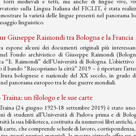
i torri medievali e tetti, ma anche di lingue vive, viv
rvatorio sulla Lingua Italiana del FICLIT, è stata realiz
mostrare la varietà delle lingue presenti nel panorama b
aesaggio linguistico.
r Giuseppe Raimondi tra Bologna e la Francia
 espone alcuni dei documenti originali più interessanti 
 nel Fondo archivistico di Giuseppe Raimondi (Bologn
a “E. Raimondi” dell’Università di Bologna. L’obiettivo
o il bando “Riscopriamo la città” 2019 – è riportare l’att
ltura bolognese e nazionale del XX secolo, in grado di 
e nel panorama europeo tra le due guerre mondiali.
Traina: un filologo e le sue carte
Traina (24 giugno 1925-18 settembre 2019) è stato uno d
ni di studenti all’Università di Padova prima e di Bolog
rsità la sua biblioteca, costituita da numerosi libri antichi,
di carte, che comprende schede di lavoro, corrispondenza, 
tra questi preziosi materiali, la mostra virtuale offre u