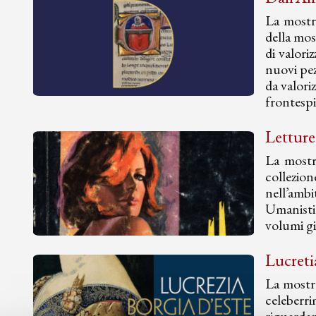
La mostr
della mos
di valori
nuovi pez
da valori
frontespiz
Letture
La mostra
collezion
nell’amb
Umanistic
volumi gi
Lucreti
La mostra
celeberr