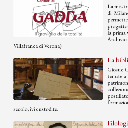
La mostra
di Milan
permetten
progetto 
la prima 
Archivio
Villafranca di Verona).
La bibli
Giosue Ca
tenute a 
patrimon
collezion
postillat
formazion
secolo, ivi custodite.
Filolog