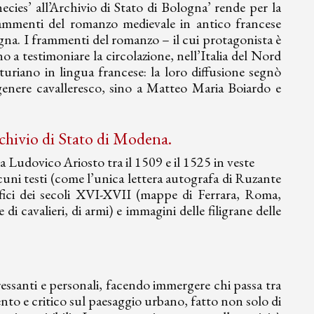
ecies’ all’Archivio di Stato di Bologna’ rende per la
 frammenti del romanzo medievale in antico francese
ogna. I frammenti del romanzo – il cui protagonista è
 a testimoniare la circolazione, nell’Italia del Nord
rturiano in lingua francese: la loro diffusione segnò
 genere cavalleresco, sino a Matteo Maria Boiardo e
rchivio di Stato di Modena.
a Ludovico Ariosto tra il 1509 e il 1525 in veste
lcuni testi (come l’unica lettera autografa di Ruzante
afici dei secoli XVI-XVII (mappe di Ferrara, Roma,
i cavalieri, di armi) e immagini delle filigrane delle
eressanti e personali, facendo immergere chi passa tra
ento e critico sul paesaggio urbano, fatto non solo di