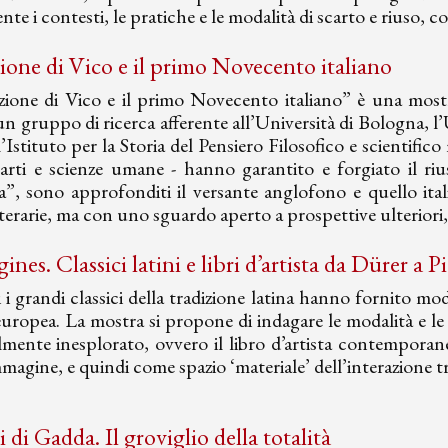
nte i contesti, le pratiche e le modalità di scarto e riuso,
zione di Vico e il primo Novecento italiano
zione di Vico e il primo Novecento italiano” è una mostr
n gruppo di ricerca afferente all’Università di Bologna, l’
’Istituto per la Storia del Pensiero Filosofico e scientific
, arti e scienze umane - hanno garantito e forgiato il ri
a”, sono approfonditi il versante anglofono e quello itali
etterarie, ma con uno sguardo aperto a prospettive ulterior
ines. Classici latini e libri d’artista da Dürer a P
i i grandi classici della tradizione latina hanno fornito mo
 europea. La mostra si propone di indagare le modalità e l
lmente inesplorato, ovvero il libro d’artista contemporan
mmagine, e quindi come spazio ‘materiale’ dell’interazione tra
 di Gadda. Il groviglio della totalità