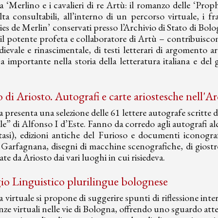
 ‘Merlino e i cavalieri di re Artù: il romanzo delle ‘Proph
ta consultabili, all’interno di un percorso virtuale, i
es de Merlin’ conservati presso l’Archivio di Stato di Bol
il potente profeta e collaboratore di Artù – contribuiscono
ievale e rinascimentale, di testi letterari di argomento a
 importante nella storia della letteratura italiana e del
o di Ariosto. Autografi e carte ariostesche nell'A
 presenta una selezione delle 61 lettere autografe scritte d
iale” di Alfonso I d’Este. Fanno da corredo agli autografi a
tasi), edizioni antiche del Furioso e documenti iconogr
Garfagnana, disegni di macchine scenografiche, di giostre d
ate da Ariosto dai vari luoghi in cui risiedeva.
io Linguistico plurilingue bolognese
 virtuale si propone di suggerire spunti di riflessione int
anze virtuali nelle vie di Bologna, offrendo uno sguardo att