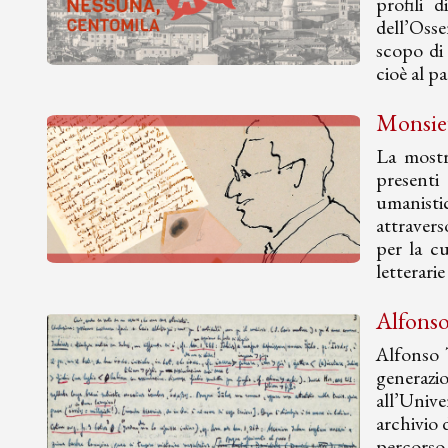
profili d
dell’Osse
scopo di 
cioè al p
Monsieu
La mostra
presenti
umanistic
attravers
per la cu
letterari
Alfonso 
Alfonso 
generazio
all’Unive
archivio 
percorso 