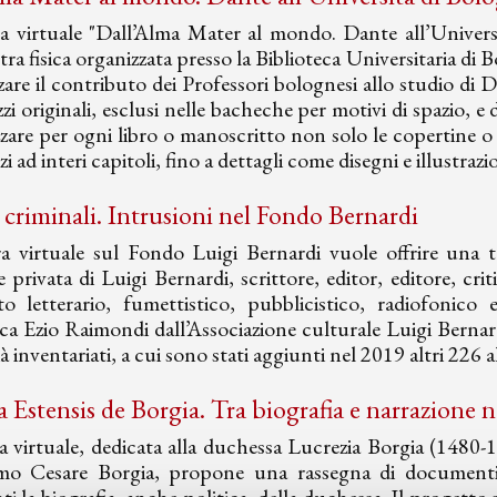
a virtuale "Dall’Alma Mater al mondo. Dante all’Universi
tra fisica organizzata presso la Biblioteca Universitaria d
zzare il contributo dei Professori bolognesi allo studio di 
zi originali, esclusi nelle bacheche per motivi di spazio, e
zzare per ogni libro o manoscritto non solo le copertine o le
i ad interi capitoli, fino a dettagli come disegni e illustrazio
 criminali. Intrusioni nel Fondo Bernardi
 virtuale sul Fondo Luigi Bernardi vuole offrire una test
e privata di Luigi Bernardi, scrittore, editor, editore, c
ito letterario, fumettistico, pubblicistico, radiofonic
a Ezio Raimondi dall’Associazione culturale Luigi Bernard
à inventariati, a cui sono stati aggiunti nel 2019 altri 226 a
a Estensis de Borgia. Tra biografia e narrazione n
 virtuale, dedicata alla duchessa Lucrezia Borgia (1480-15
imo Cesare Borgia, propone una rassegna di documenti,