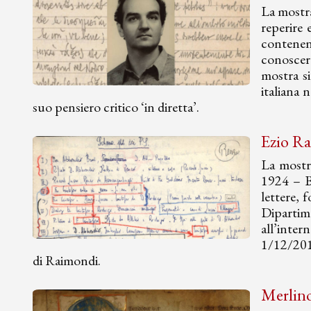
La mostra
reperire 
contenen
conoscere
mostra si
italiana 
suo pensiero critico ‘in diretta’.
Ezio Ra
La mostra
1924 – Bo
lettere, 
Dipartime
all’inte
1/12/2016
di Raimondi.
Merlino 