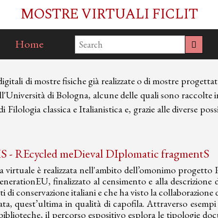
MOSTRE VIRTUALI FICLIT
Home
itali di mostre fisiche già realizzate o di mostre progettate
ell'Università di Bologna, alcune delle quali sono raccolte 
Filologia classica e Italianistica e, grazie alle diverse poss
 - REcycled meDieval DIplomatic fragmentS
a virtuale è realizzata nell'ambito dell’omonimo proget
erationEU, finalizzato al censimento e alla descrizione 
nti di conservazione italiani e che ha visto la collaborazi
ta, quest’ultima in qualità di capofila. Attraverso esemp
 biblioteche, il percorso espositivo esplora le tipologie do