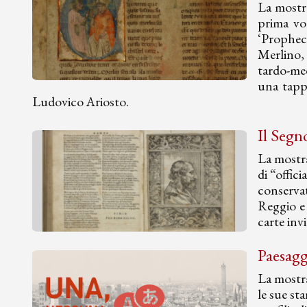
La mostra
prima vol
‘Propheci
Merlino, 
tardo-med
una tappa
Ludovico Ariosto.
Il Segn
La mostra
di “offic
conserva
Reggio e 
carte invi
Paesagg
La mostra
le sue st