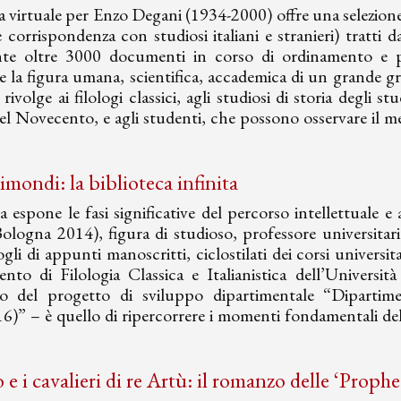
 virtuale per Enzo Degani (1934-2000) offre una selezione 
e corrispondenza con studiosi italiani e stranieri) tratt
te oltre 3000 documenti in corso di ordinamento e parzi
 la figura umana, scientifica, accademica di un grande grec
 rivolge ai filologi classici, agli studiosi di storia degli 
nel Novecento, e agli studenti, che possono osservare il me
imondi: la biblioteca infinita
 espone le fasi significative del percorso intellettuale 
logna 2014), figura di studioso, professore universitario 
fogli di appunti manoscritti, ciclostilati dei corsi universit
nto di Filologia Classica e Italianistica dell’Universit
rno del progetto di sviluppo dipartimentale “Dipart
)” – è quello di ripercorrere i momenti fondamentali del 
e i cavalieri di re Artù: il romanzo delle ‘Prophe