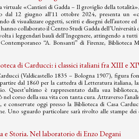
 virtuale «Cantieri di Gadda – Il groviglio della totalità»
o dal 12 giugno all'11 ottobre 2024, presenta un «
do di visualizzare oggetti, scritti e disegni dell’autore ed e
hanno collaborato il Centro Studi Gadda dell’Università di
volta i leggendari bauli dell’Ingegnere, attingendo a tutti 
 Contemporaneo “A. Bonsanti” di Firenze, Biblioteca M
oteca di Carducci: i classici italiani fra XIII e X
rducci (Valdicastello 1835 – Bologna 1907), figura fonda
partire dal 1860 per la cattedra di Letteratura italiana, l
io. Quest’ultimo è rappresentato dalla sua biblioteca,
ò nel corso della sua vita con tanta cura. Attraverso l’anali
e, e conservate oggi presso la Biblioteca di Casa Carducc
e. Uno sguardo particolare sarà rivolto alle stampe dei cla
ia e Storia. Nel laboratorio di Enzo Degani