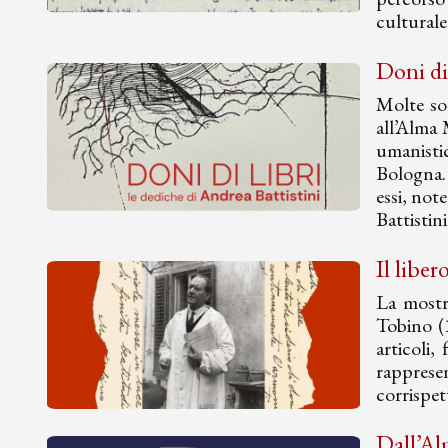
culturale
Doni di
Molte son
all’Alma 
umanistic
Bologna. 
essi, not
Battistin
Il libe
La mostr
Tobino (1
articoli,
rappresen
corrispet
Dall’Al