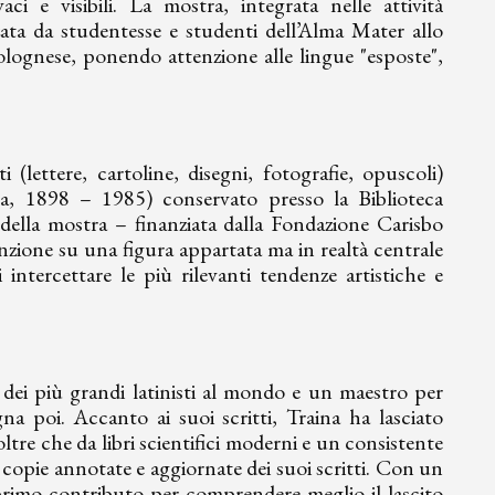
aci e visibili. La mostra, integrata nelle attività
zata da studentesse e studenti dell’Alma Mater allo
olognese, ponendo attenzione alle lingue "esposte",
(lettere, cartoline, disegni, fotografie, opuscoli)
a, 1898 – 1985) conservato presso la Biblioteca
 della mostra – finanziata dalla Fondazione Carisbo
enzione su una figura appartata ma in realtà centrale
intercettare le più rilevanti tendenze artistiche e
ei più grandi latinisti al mondo e un maestro per
na poi. Accanto ai suoi scritti, Traina ha lasciato
 oltre che da libri scientifici moderni e un consistente
copie annotate e aggiornate dei suoi scritti. Con un
n primo contributo per comprendere meglio il lascito