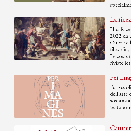
specialme
La rice
“La Rice
2022 da u
Cuore e l
filosofia
“vicosfer
riviste l
Per imag
Per secol
dell’arte
sostanzia
testo e i
Cantieri