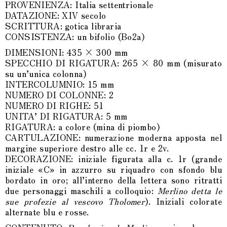
PROVENIENZA: Italia settentrionale
DATAZIONE: XIV secolo
SCRITTURA: gotica libraria
CONSISTENZA: un bifolio (Bo2a)
DIMENSIONI: 435
× 300 mm
SPECCHIO DI RIGATURA: 265
× 80 mm (misurato
su un’unica colonna)
INTERCOLUMNIO: 15 mm
NUMERO DI COLONNE: 2
NUMERO DI RIGHE: 51
UNITA’ DI RIGATURA: 5 mm
RIGATURA: a colore (mina di piombo)
CARTULAZIONE: numerazione moderna apposta nel
margine superiore destro alle cc. 1r e 2v.
DECORAZIONE: iniziale figurata alla c. 1r (grande
iniziale «C» in azzurro su riquadro con sfondo blu
bordato in oro; all’interno della lettera sono ritratti
due personaggi maschili a colloquio:
Merlino detta le
sue profezie al vescovo Tholomer
). Iniziali colorate
alternate blu e rosse.