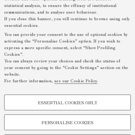
statistical analysis, to ensure the efficacy of institutional
communications, and to analyse user behaviour.
If you close this banner, you will continue to browse using only
essential cookies.
You can provide your consent to the use of optional cookies by
activating the “Personalise Cookies” option. If you wish to
express a more specific consent, select “Show Profiling
Bo2a, cc. 1v-2r
Cookies”.
You can always review your choices and check the status of
your consent by going to the “Cookie Settings” section on the
website.
Mostre Virtuali FICLIT
For further information,
see our Cookie Policy
.
Privacy Policy
Legal Notes
Github
-
-
PROFILING COOKIES - OPTIONAL
/DH.arc - Digital Humanities
ESSENTIAL COOKIES ONLY
Advanced Research Centre
These cookies are used to analyse user browsing patterns, create user
profiles based on browsing behaviour, and for marketing analysis.
About
Projects
Contacts
-
-
Show profiling cookies
PERSONALISE COOKIES
© Copyright (c) 2021 by /DH.arc - Digital
Google/Youtube Video