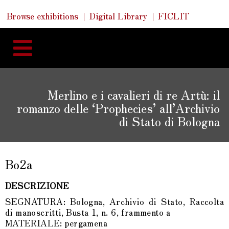
Skip
Skip
Quick
Browse exhibitions
Digital Library
FICLIT
to
Links
to
content
navigation
Merlino e i cavalieri di re Artù: il
romanzo delle ‘Prophecies’ all’Archivio
di Stato di Bologna
Bo2a
DESCRIZIONE
SEGNATURA: Bologna, Archivio di Stato, Raccolta
di manoscritti, Busta 1, n. 6, frammento a
MATERIALE: pergamena