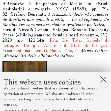
d’Archivio: le
Prophécies de Merlin, in «Studi
mediolatini e volgari», XXXV (1989), pp. 79-
82;
Stefano Benenati,
I frammenti delle «Prophecies
de Merlin»: due episodi inediti
, in
Le «Prophecies de
Merlin» fra romanzo arturiano e tradizione profetica
, a
cura di Niccolò Gensini, Bologna, Bononia University
Press («Filologicamente. Studi e testi romanzi», IV),
2020, pp. 121-144;
Rita De Tata, Scheda di
dettaglio. Bologna, Archivio di Stato di Bologna,
Frammenti manoscritti, Busta I/6a
, in
Manus Online.
Manoscritti delle biblioteche italiane
.
This website uses cookies
We use technical cookies that are essential for the correct
operation of our website. We also use cookies and other
optional tracking tools that may be activated only with your
Bo2a, cc. 2v-1r
consent.
Cookies and other optional tracking tools are used for