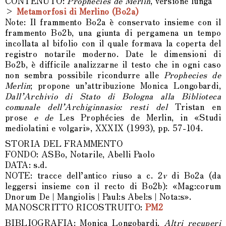
CONTENUTO:
Prophecies de Merlin
, versione lunga
>
Metamorfosi di Merlino (Bo2a)
Note: Il frammento Bo2a è conservato insieme con il
frammento Bo2b, una giunta di pergamena un tempo
incollata al bifolio con il quale formava la coperta del
registro notarile moderno. Date le dimensioni di
Bo2b, è difficile analizzarne il testo che in ogni caso
non sembra possibile ricondurre alle
Prophecies de
Merlin
; propone un’attribuzione Monica Longobardi,
Dall’Archivio di Stato di Bologna alla Biblioteca
comunale dell’Archiginnasio: resti del
Tristan en
prose
e
de
Les Prophécies de Merlin, in «Studi
mediolatini e volgari», XXXIX (1993), pp. 57-104.
STORIA DEL FRAMMENTO
FONDO: ASBo, Notarile, Abelli Paolo
DATA: s.d.
NOTE: tracce dell’antico riuso a c. 2
v
di Bo2a (da
leggersi insieme con il recto di Bo2b): «Mag:corum
Dnorum De | Mangiolis | Paul:s Abel:s | Nota:s».
MANOSCRITTO RICOSTRUITO:
PM2
BIBLIOGRAFIA: Monica Longobardi,
Altri recuperi