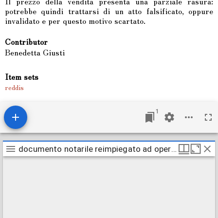
Il prezzo della vendita presenta una parziale rasura:
potrebbe quindi trattarsi di un atto falsificato, oppure
invalidato e per questo motivo scartato.
Contributor
Benedetta Giusti
Item sets
reddis
1
M
documento notarile reimpiegato ad opera dello stesso notaio
documento notarile reimpiegato ad opera dello stesso notaio
i
r
a
d
o