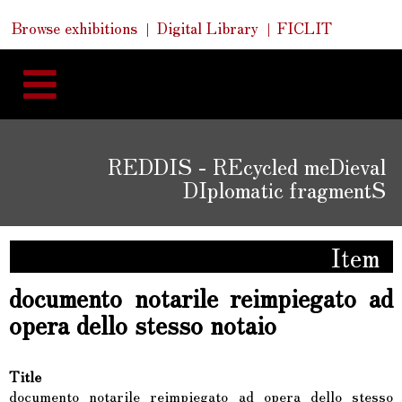
Skip
Skip
Quick
Browse exhibitions
Digital Library
FICLIT
to
Links
to
content
navigation
REDDIS - REcycled meDieval
DIplomatic fragmentS
Item
documento notarile reimpiegato ad
opera dello stesso notaio
Title
documento notarile reimpiegato ad opera dello stesso