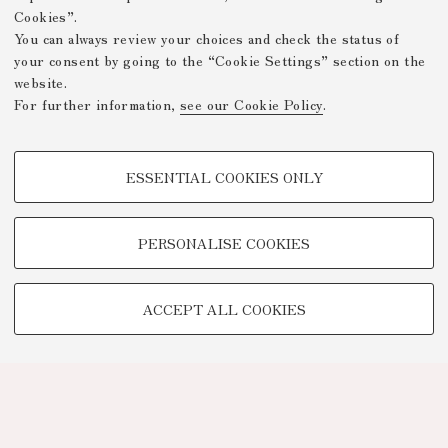
Cookies”.
You can always review your choices and check the status of
your consent by going to the “Cookie Settings” section on the
website.
For further information,
see our Cookie Policy
.
PROFILING COOKIES - OPTIONAL
ESSENTIAL COOKIES ONLY
These cookies are used to analyse user browsing patterns, create user
profiles based on browsing behaviour, and for marketing analysis.
Show profiling cookies
PERSONALISE COOKIES
Google/Youtube Video
TECHNICAL COOKIES -
Facebook
ACCEPT ALL COOKIES
ESSENTIAL
Vimeo
Technical cookies are used for a range of different purposes, including
Linkedin
but not limited to ensuring the correct operation of the website, saving
browsing preferences, load balancing, optimising website performance
by reducing page loading times, and managing log-in procedures to
access online services and reserved areas.