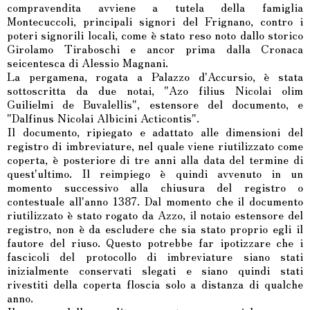
compravendita avviene a tutela della famiglia
Montecuccoli, principali signori del Frignano, contro i
poteri signorili locali, come è stato reso noto dallo storico
Girolamo Tiraboschi e ancor prima dalla Cronaca
seicentesca di Alessio Magnani.
La pergamena, rogata a Palazzo d'Accursio, è stata
sottoscritta da due notai, "Azo filius Nicolai olim
Guilielmi de Buvalellis", estensore del documento, e
"Dalfinus Nicolai Albicini Acticontis".
Il documento, ripiegato e adattato alle dimensioni del
registro di imbreviature, nel quale viene riutilizzato come
coperta, è posteriore di tre anni alla data del termine di
quest'ultimo. Il reimpiego è quindi avvenuto in un
momento successivo alla chiusura del registro o
contestuale all'anno 1387. Dal momento che il documento
riutilizzato è stato rogato da Azzo, il notaio estensore del
registro, non è da escludere che sia stato proprio egli il
fautore del riuso. Questo potrebbe far ipotizzare che i
fascicoli del protocollo di imbreviature siano stati
inizialmente conservati slegati e siano quindi stati
rivestiti della coperta floscia solo a distanza di qualche
anno.