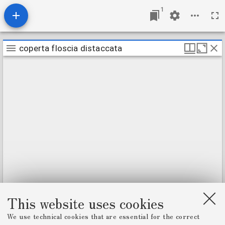
1
M
coperta floscia distaccata
coperta floscia distaccata
i
r
a
d
o
r
v
i
e
w
e
r
This website uses cookies
We use technical cookies that are essential for the correct