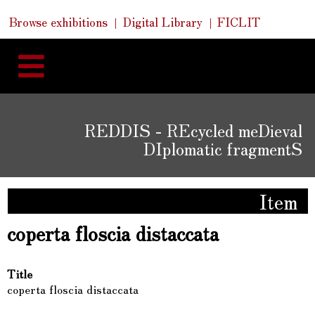
Skip
Skip
Quick
Browse exhibitions
Digital Library
FICLIT
to
Links
to
content
navigation
REDDIS - REcycled meDieval
DIplomatic fragmentS
Item
coperta floscia distaccata
Title
coperta floscia distaccata