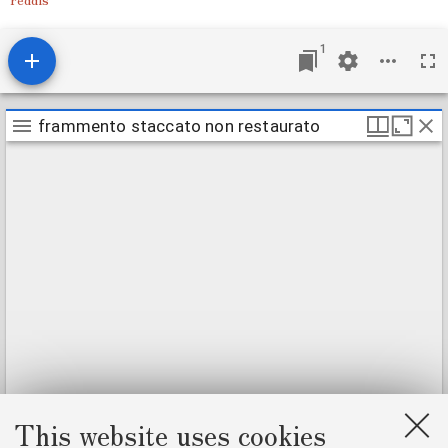
1
M
frammento staccato non restaurato
frammento staccato non restaurato
i
r
a
d
o
r
v
i
e
w
e
r
This website uses cookies