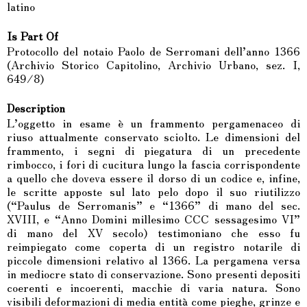
latino
Is Part Of
Protocollo del notaio Paolo de Serromani dell’anno 1366
(Archivio Storico Capitolino, Archivio Urbano, sez. I,
649/8)
Description
L’oggetto in esame è un frammento pergamenaceo di
riuso attualmente conservato sciolto. Le dimensioni del
frammento, i segni di piegatura di un precedente
rimbocco, i fori di cucitura lungo la fascia corrispondente
a quello che doveva essere il dorso di un codice e, infine,
le scritte apposte sul lato pelo dopo il suo riutilizzo
(“Paulus de Serromanis” e “1366” di mano del sec.
XVIII, e “Anno Domini millesimo CCC sessagesimo VI”
di mano del XV secolo) testimoniano che esso fu
reimpiegato come coperta di un registro notarile di
piccole dimensioni relativo al 1366. La pergamena versa
in mediocre stato di conservazione. Sono presenti depositi
coerenti e incoerenti, macchie di varia natura. Sono
visibili deformazioni di media entità come pieghe, grinze e