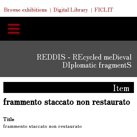
Skip
Skip
Quick
Browse exhibitions
Digital Library
FICLIT
to
Links
to
content
navigation
REDDIS - REcycled meDieval
DIplomatic fragmentS
Item
frammento staccato non restaurato
Title
frammento staccato non restaurato