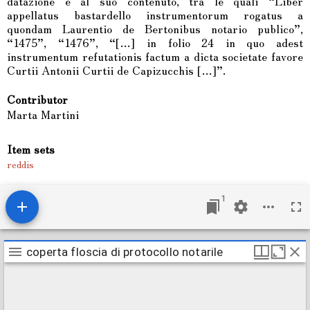
datazione e al suo contenuto, tra le quali “Liber
appellatus bastardello instrumentorum rogatus a
quondam Laurentio de Bertonibus notario publico”,
“1475”, “1476”, “[…] in folio 24 in quo adest
instrumentum refutationis factum a dicta societate favore
Curtii Antonii Curtii de Capizucchis […]”.
Contributor
Marta Martini
Item sets
reddis
1
M
coperta floscia di protocollo notarile
coperta floscia di protocollo notarile
i
r
a