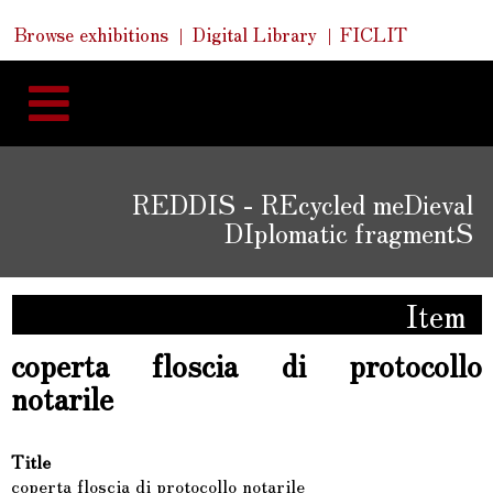
Skip
Skip
Quick
Browse exhibitions
Digital Library
FICLIT
to
Links
to
content
navigation
REDDIS - REcycled meDieval
DIplomatic fragmentS
Item
coperta floscia di protocollo
notarile
Title
coperta floscia di protocollo notarile