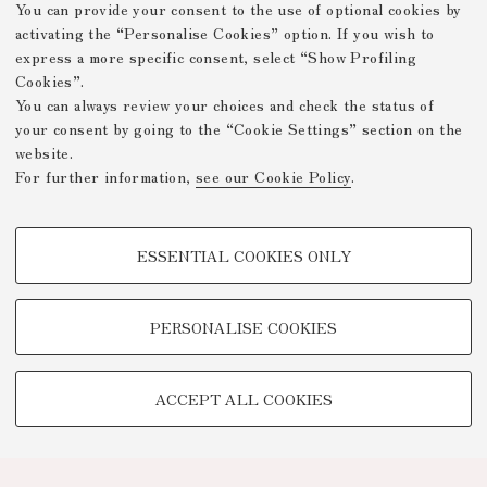
You can provide your consent to the use of optional cookies by
activating the “Personalise Cookies” option. If you wish to
express a more specific consent, select “Show Profiling
Cookies”.
You can always review your choices and check the status of
your consent by going to the “Cookie Settings” section on the
website.
For further information,
see our Cookie Policy
.
PROFILING COOKIES - OPTIONAL
ESSENTIAL COOKIES ONLY
These cookies are used to analyse user browsing patterns, create user
profiles based on browsing behaviour, and for marketing analysis.
Show profiling cookies
PERSONALISE COOKIES
Google/Youtube Video
TECHNICAL COOKIES -
Facebook
ACCEPT ALL COOKIES
ESSENTIAL
Vimeo
Technical cookies are used for a range of different purposes, including
Linkedin
but not limited to ensuring the correct operation of the website, saving
browsing preferences, load balancing, optimising website performance