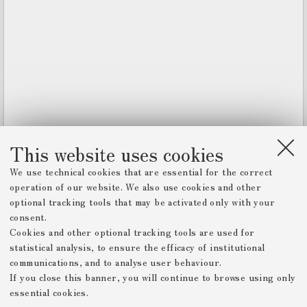
d
o
r
v
i
e
w
e
r
This website uses cookies
We use technical cookies that are essential for the correct
operation of our website. We also use cookies and other
optional tracking tools that may be activated only with your
consent.
Cookies and other optional tracking tools are used for
statistical analysis, to ensure the efficacy of institutional
communications, and to analyse user behaviour.
If you close this banner, you will continue to browse using only
essential cookies.