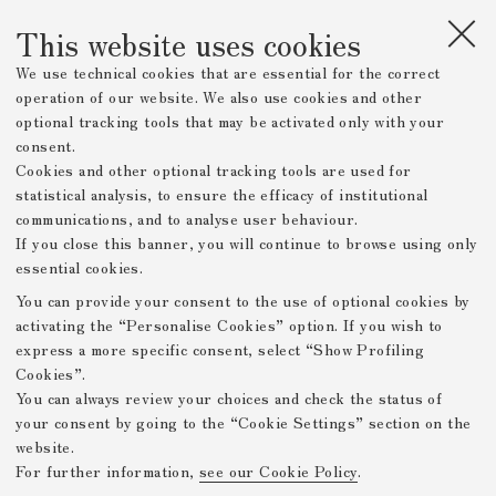
La favola di Amore e Psiche nuovamente tradotta
This website uses cookies
We use technical cookies that are essential for the correct
Il volume contiene la favola di Amore e Psiche, il
operation of our website. We also use cookies and other
racconto posto esattamente al centro delle
optional tracking tools that may be activated only with your
Metamorfosi di Apuleio (IV 28-VI 24), nella
consent.
traduzione di F. Carlesi, che sarà pubblicata in
Cookies and other optional tracking tools are used for
versione integrale tre anni più tardi (Apuleio, Gli XI
libri delle Metamorfosi, traduzione di F. Carlesi, testo
statistical analysis, to ensure the efficacy of institutional
critico riveduto da N. Terzaghi, Sansoni, Firenze
communications, and to analyse user behaviour.
1954). Le illustrazioni di Salvadori rappresentano i
If you close this banner, you will continue to browse using only
protagonisti della favola e alcune scene nodali del
essential cookies.
racconto.
You can provide your consent to the use of optional cookies by
activating the “Personalise Cookies” option. If you wish to
express a more specific consent, select “Show Profiling
Prev. Page
Next Page
Cookies”.
You can always review your choices and check the status of
your consent by going to the “Cookie Settings” section on the
Mostre Virtuali FICLIT
website.
For further information,
see our Cookie Policy
.
Privacy Policy
Legal Notes
Github
-
-