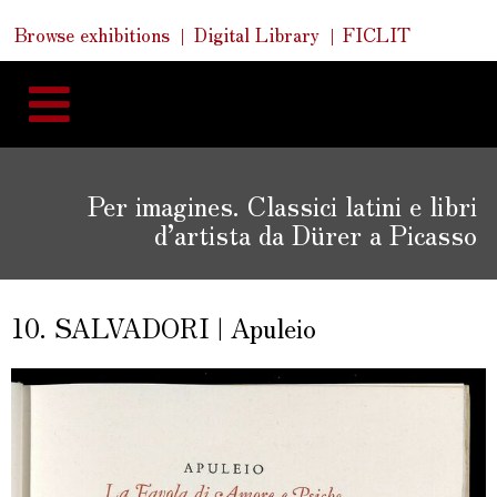
Skip
Skip
Quick
Browse exhibitions
Digital Library
FICLIT
to
Links
to
content
navigation
Per imagines. Classici latini e libri
d’artista da Dürer a Picasso
10. SALVADORI | Apuleio