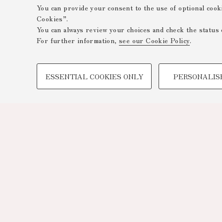
You can provide your consent to the use of optional cook
Cookies”.
You can always review your choices and check the status 
For further information,
see our Cookie Policy
.
PROFILING COOKIES - OPTIONAL
ESSENTIAL COOKIES ONLY
PERSONALIS
These cookies are used to analyse user browsing patterns,
browsing behaviour, and for marketing analysis.
Show profiling cookies
Google/Youtube Video
Facebook
Vimeo
Linkedin