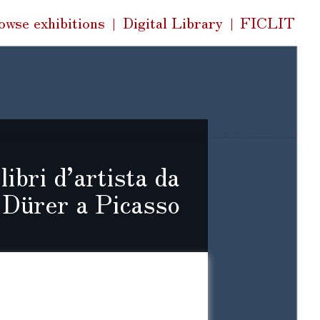
k
owse exhibitions
Digital Library
FICLIT
s
libri d’artista da
Dürer a Picasso