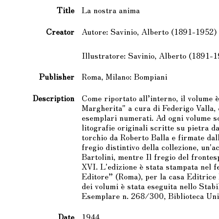
Title
La nostra anima
Creator
Autore: Savinio, Alberto (1891-1952)
Illustratore: Savinio, Alberto (1891-
Publisher
Roma, Milano: Bompiani
Description
Come riportato all’interno, il volume è
Margherita" a cura di Federigo Valla, 
esemplari numerati. Ad ogni volume son
litografie originali scritte su pietra 
torchio da Roberto Balla e firmate dal
fregio distintivo della collezione, un'
Bartolini, mentre Il fregio del frontes
XVI. L'edizione è stata stampata nel
Editore” (Roma), per la casa Editrice
dei volumi è stata eseguita nello Stab
Esemplare n. 268/300, Biblioteca Univ
Date
1944