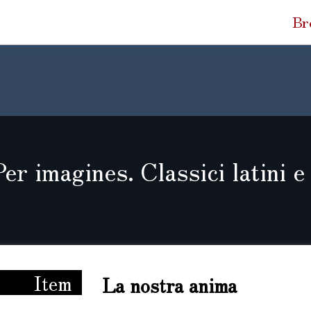
Quic
Br
Link
Per imagines. Classici latini e 
assici latini e libri d’artista da Dürer a Picasso
Item
La nostra anima