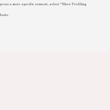
xpress a more specific consent, select “Show Profiling
bsite.
 ESSENTIAL
 range of different purposes, including but not limited to
 the website, saving browsing preferences, load balancing,
 reducing page loading times, and managing log-in procedures
rved areas.