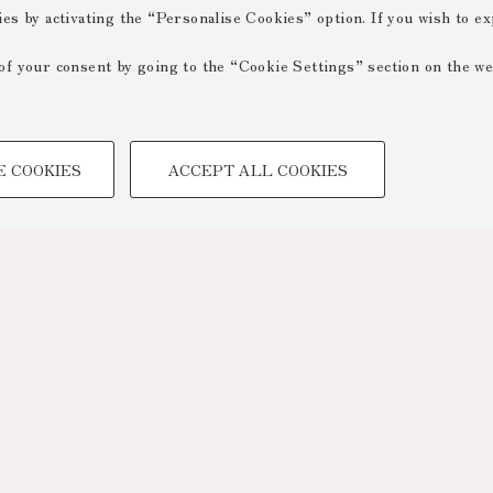
ies by activating the “Personalise Cookies” option. If you wish to e
of your consent by going to the “Cookie Settings” section on the we
TECHNICAL COOKIES -
E COOKIES
ACCEPT ALL COOKIES
 create user profiles based on
Technical cookies are used for a
ensuring the correct operation of
optimising website performance by
to access online services and rese