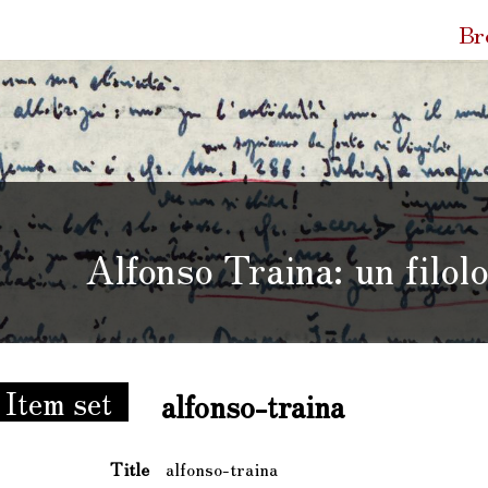
Quic
Br
Link
Alfonso Traina: un filol
 un filologo e le sue carte
Item set
alfonso-traina
Title
alfonso-traina