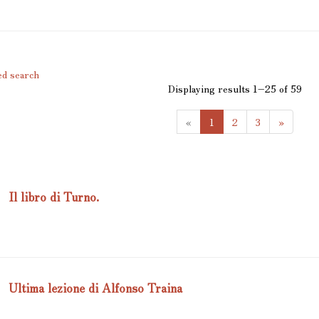
d search
Displaying results 1–25 of 59
(
«
1
2
3
»
c
u
r
r
e
Il libro di Turno.
n
t
)
Ultima lezione di Alfonso Traina