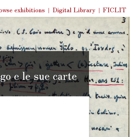
k
owse exhibitions
Digital Library
FICLIT
s
ogo e le sue carte