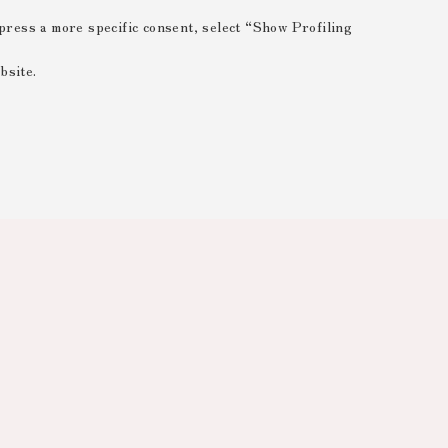
xpress a more specific consent, select “Show Profiling
bsite.
 ESSENTIAL
 range of different purposes, including but not limited to
 the website, saving browsing preferences, load balancing,
 reducing page loading times, and managing log-in procedures
rved areas.