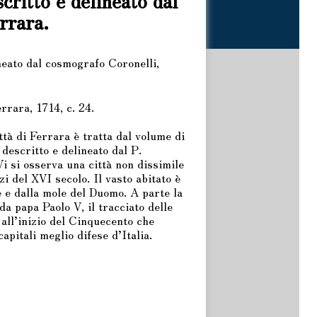
critto e delineato dal
rrara.
neato dal cosmografo Coronelli,
rrara, 1714, c. 24.
ttà di Ferrara è tratta dal volume di
descritto e delineato dal P.
i si osserva una città non dissimile
zi del XVI secolo. Il vasto abitato è
 e dalla mole del Duomo. A parte la
da papa Paolo V, il tracciato delle
 all’inizio del Cinquecento che
apitali meglio difese d’Italia.