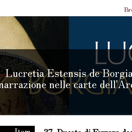
Quic
Br
Link
Lucretia Estensis de Borgia
narrazione nelle carte dell'Ar
is de Borgia. Tra biografia e narrazione nelle carte dell'Archivio di Stato di 
Item