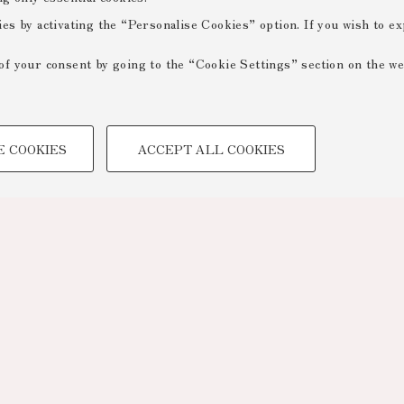
ies by activating the “Personalise Cookies” option. If you wish to e
of your consent by going to the “Cookie Settings” section on the we
TECHNICAL COOKIES -
E COOKIES
ACCEPT ALL COOKIES
 create user profiles based on
Technical cookies are used for a
ensuring the correct operation of
optimising website performance by
to access online services and rese