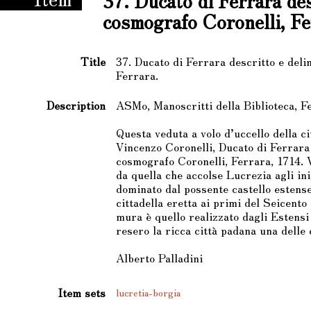
37. Ducato di Ferrara des
cosmografo Coronelli, Fe
Title
37. Ducato di Ferrara descritto e deli
Ferrara.
Description
ASMo, Manoscritti della Biblioteca, Fe
Questa veduta a volo d’uccello della ci
Vincenzo Coronelli, Ducato di Ferrara 
cosmografo Coronelli, Ferrara, 1714. V
da quella che accolse Lucrezia agli ini
dominato dal possente castello estense
cittadella eretta ai primi del Seicento 
mura è quello realizzato dagli Estensi
resero la ricca città padana una delle c
Alberto Palladini
Item sets
lucretia-borgia