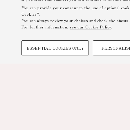
You can provide your consent to the use of optional cook
Cookies”.
You can always review your choices and check the status 
For further information,
see our Cookie Policy
.
PROFILING COOKIES - OPTIONAL
ESSENTIAL COOKIES ONLY
PERSONALIS
These cookies are used to analyse user browsing patterns,
browsing behaviour, and for marketing analysis.
Show profiling cookies
Google/Youtube Video
Facebook
Vimeo
Linkedin