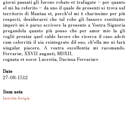
giorni passati gli furono robate et trafugate – per quanto
el mi ha referito – da uno il quale de presenti si trova sul
territorio di Mantua et, perch’el mi è charissimo per più
respecti, desiderarei che tal robe gli fussero restituite:
imperò mi è parso scrivere la presente a Vostra Signoria
pregandola quanto più posso che per amor mio la gli
voglii prestar quel caldo favore che ricerca il caso adciò
cum celerrità il sia reintegrato dil suo, ch’ella me ni farà
singular piacere. A vostra excellentia mi racomando.
Ferrariæ, XXVII augusti, MDXII.
cognata et soror Lucretia, Ducissa Ferrariæ»
Date
27-08-1512
Item sets
lucretia-borgia