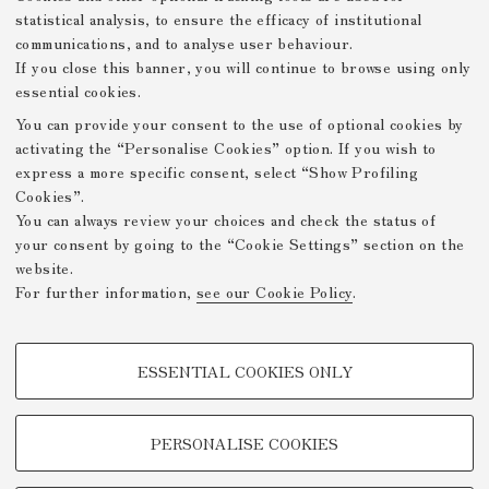
statistical analysis, to ensure the efficacy of institutional
communications, and to analyse user behaviour.
If you close this banner, you will continue to browse using only
essential cookies.
You can provide your consent to the use of optional cookies by
activating the “Personalise Cookies” option. If you wish to
express a more specific consent, select “Show Profiling
Cookies”.
You can always review your choices and check the status of
your consent by going to the “Cookie Settings” section on the
website.
For further information,
see our Cookie Policy
.
PROFILING COOKIES - OPTIONAL
ESSENTIAL COOKIES ONLY
These cookies are used to analyse user browsing patterns, create user
profiles based on browsing behaviour, and for marketing analysis.
Show profiling cookies
PERSONALISE COOKIES
Google/Youtube Video