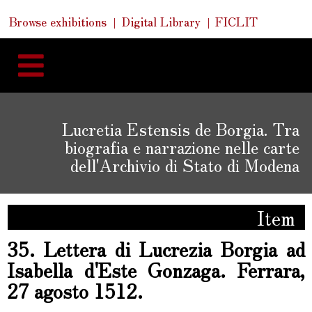
Skip
Skip
Quick
Browse exhibitions
Digital Library
FICLIT
to
Links
to
content
navigation
Lucretia Estensis de Borgia. Tra
biografia e narrazione nelle carte
dell'Archivio di Stato di Modena
Item
35. Lettera di Lucrezia Borgia ad
Isabella d'Este Gonzaga. Ferrara,
27 agosto 1512.