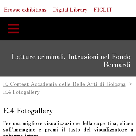
Skip
Skip
Quick
Browse exhibitions
Digital Library
FICLIT
to
Links
to
content
navigation
Letture criminali. Intrusioni nel Fondo
Bernardi
E. Contest Accademia delle Belle Arti di Bologna
>
E.4 Fotogallery
E.4 Fotogallery
Per una migliore visualizzazione della copertina, clicca
sull'immagine e premi il tasto del
visualizzatore a
schermo intero
.