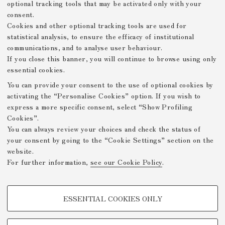
optional tracking tools that may be activated only with your
consent.
Cookies and other optional tracking tools are used for
Traditori tutti
-
Scrafaggi
-
statistical analysis, to ensure the efficacy of institutional
communications, and to analyse user behaviour.
illustrazione di
illustrazione di
If you close this banner, you will continue to browse using only
Flavia Paolucci
Caterina Boglione
essential cookies.
You can provide your consent to the use of optional cookies by
activating the “Personalise Cookies” option. If you wish to
express a more specific consent, select “Show Profiling
Prev. Page
Next Page
Cookies”.
You can always review your choices and check the status of
your consent by going to the “Cookie Settings” section on the
Mostre Virtuali FICLIT
website.
For further information,
see our Cookie Policy
.
Privacy Policy
Legal Notes
Github
-
-
PROFILING COOKIES - OPTIONAL
/DH.arc - Digital Humanities
ESSENTIAL COOKIES ONLY
Advanced Research Centre
These cookies are used to analyse user browsing patterns, create user
profiles based on browsing behaviour, and for marketing analysis.
About
Projects
Contacts
-
-