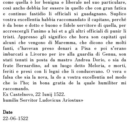
come quella è lor benigna e liberale nel suo particulare,
così ancho debbia lor essere in quello che con gran fatica
e continuo fastidio li officiali si guadagnano. Suplico
vostra excellentia habbia raccomandato il capitano, perché
è da bene e dotto e buono e fidele servitore di quella, per
accrescergli l’animo a lui et a gli altri officiali di punir li
tristi. Appresso gli significo che hora son capitati qui
alcuni che vengono di Maremma, che dicono che molti
fanti, c’havevan preso denari a Pisa e poi s’erano
imbarcati a Livorno per ire alla guardia di Genua, son
stati tenuti in posta da mastro Andrea Dorio, o sia da
frate Bernardino, ad un luogo detto Meloria, e morti,
feriti e presi con li legni che li conducevano. O vera o
falsa che sia la nova, la do a vostra excellentia nel modo
che io l’ho; in bona gratia de la quale humiliter mi
raccomando.
Ex Castelnovo, 22 Iunij 1522.
humilis Servitor Ludovicus Ariostus»
Date
22-06-1522