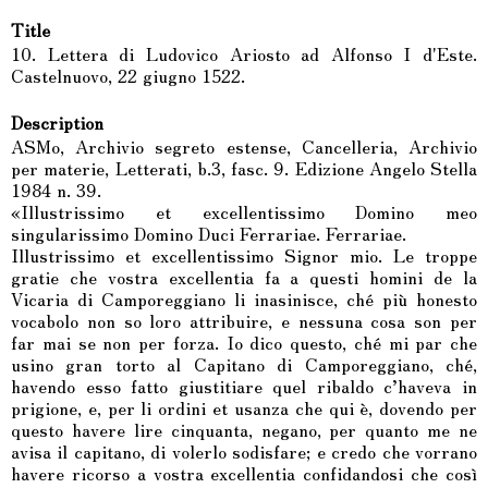
Title
10. Lettera di Ludovico Ariosto ad Alfonso I d'Este.
Castelnuovo, 22 giugno 1522.
Description
ASMo, Archivio segreto estense, Cancelleria, Archivio
per materie, Letterati, b.3, fasc. 9. Edizione Angelo Stella
1984 n. 39.
«Illustrissimo et excellentissimo Domino meo
singularissimo Domino Duci Ferrariae. Ferrariae.
Illustrissimo et excellentissimo Signor mio. Le troppe
gratie che vostra excellentia fa a questi homini de la
Vicaria di Camporeggiano li inasinisce, ché più honesto
vocabolo non so loro attribuire, e nessuna cosa son per
far mai se non per forza. Io dico questo, ché mi par che
usino gran torto al Capitano di Camporeggiano, ché,
havendo esso fatto giustitiare quel ribaldo c’haveva in
prigione, e, per li ordini et usanza che qui è, dovendo per
questo havere lire cinquanta, negano, per quanto me ne
avisa il capitano, di volerlo sodisfare; e credo che vorrano
havere ricorso a vostra excellentia confidandosi che così