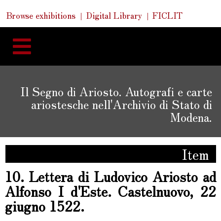
Skip
Skip
Quick
Browse exhibitions
Digital Library
FICLIT
to
Links
to
content
navigation
Il Segno di Ariosto. Autografi e carte
ariostesche nell'Archivio di Stato di
Modena.
Item
10. Lettera di Ludovico Ariosto ad
Alfonso I d'Este. Castelnuovo, 22
giugno 1522.